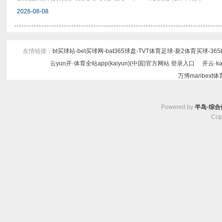
2026-08-08
友情链接：
bt买球站-bet买球网-bat365球盘-TVT体育足球-新2体育买球-36
云yun开·体育全站app(kaiyun)(中国)官方网站 登录入口
开云·k
万博manbext
Powered by
半岛·综合
Cop