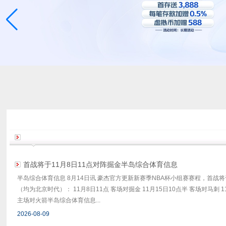
首战将于11月8日11点对阵掘金半岛综合体育信息
半岛综合体育信息 8月14日讯 豪杰官方更新新赛季NBA杯小组赛赛程，首战将
（均为北京时代）： 11月8日11点 客场对掘金 11月15日10点半 客场对马刺 11
主场对火箭半岛综合体育信息...
2026-08-09